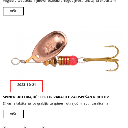
Pogled u svet štuka: njihova izuzetna prilagodljivost i značaj za ekosistem
VIŠE
2023-10-21
SPINERI-ROTIRAJUĆE LEPTIR VARALICE ZA USPEŠAN RIBOLOV
Efikasne taktike za lov grabljivica spiner-rotirajućim leptir varalicama
VIŠE