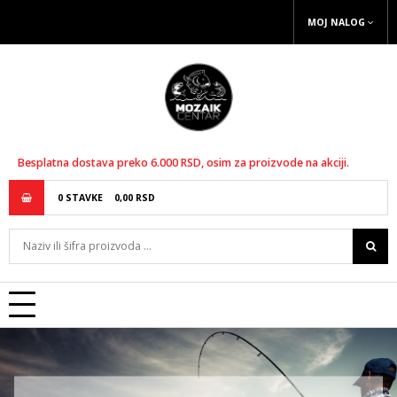
MOJ NALOG
Besplatna dostava preko 6.000 RSD, osim za proizvode na akciji.
0
STAVKE
0,
00
RSD