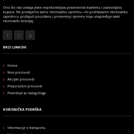
Ono što nas izdvaja jeste nepokolebljiva posvećenost kvalitetu i zadovoljstvu
kupaca. Ne prodajemo samo ribolovačku opremu—mi podržavamo ribolovačku
zajednicu, pružajući pouzdanu i proverenju opremu koja unapređuje svaki
ribolovački doživljaj.
Više
BRZI LINKOVI
Home
Novi proizvodi
Akcijski proizvodi
Preporučeni proizvodi
Poslednje sa našeg bloga
KORISNIČKA PODRŠKA
Informacije o transportu