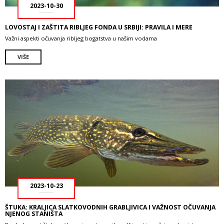
2023-10-30
LOVOSTAJ I ZAŠTITA RIBLJEG FONDA U SRBIJI: PRAVILA I MERE
Važni aspekti očuvanja ribljeg bogatstva u našim vodama
VIŠE
2023-10-23
ŠTUKA: KRALJICA SLATKOVODNIH GRABLJIVICA I VAŽNOST OČUVANJA
NJENOG STANIŠTA