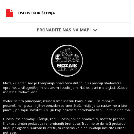
USLOVI KORIŠĆENJA
PRONAĐITE NAS NA MAPI
Mozaik Centar Doo je kompanija posvećena distribuciji i prodaji ribolovačke
opreme, sa višegodišnjim iskustvom i tradicijom. Naš osnovni moto glasi: „Kupac
mora biti zadovoljan.“
Vodeći se tim principom, izgradili smo snažnu komunikaciju sa mnogim
pecarošima i postali njihov pouzdan partner. Naša misija je da nastavimo u istom
pravcu, pružajući kvalitet i uslugu koja odgovara potrebama svih ljubitelja ribolova.
U našoj maloprodaji u Žablju, kao i u našoj online prodavnici, možete pronaći
širok asortiman proizvoda renomiranih brendova. Trudimo se da naši proizvodi
budu prilagođeni svakom budžetu, sa cenama koje obuhvataju različite ukuse i
potrebe.