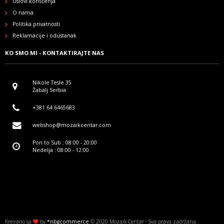
Uslovi korišćenja
O nama
Politika privatnosti
Reklamacije i odustanak
KO SMO MI - KONTAKTIRAJTE NAS
Nikole Tesle 35
Žabalj Serbia
+381 64 6465683
webshop@mozaikcentar.com
Pon to Sub : 08:00 - 20:00
Nedelja : 08:00 - 12:00
Kreirano sa
by
*nbgcommerce
© 2020 Mozaik Centar - Sva prava zadržana.