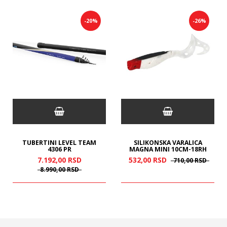
-20%
-26%
TUBERTINI LEVEL TEAM
SILIKONSKA VARALICA
4306 PR
MAGNA MINI 10CM-18RH
7.192,
00
RSD
532,
00
RSD
710,
00
RSD
8.990,
00
RSD