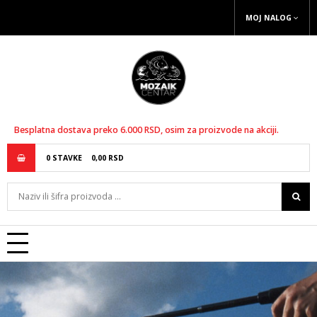
MOJ NALOG
Besplatna dostava preko 6.000 RSD, osim za proizvode na akciji.
0
STAVKE
0,
00
RSD