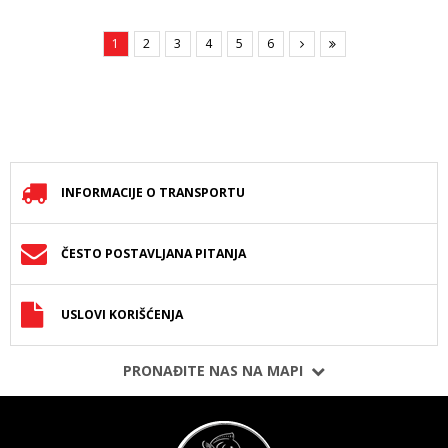
1
2
3
4
5
6
INFORMACIJE O TRANSPORTU
ČESTO POSTAVLJANA PITANJA
USLOVI KORIŠĆENJA
PRONAĐITE NAS NA MAPI