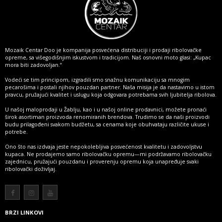
Mozaik Centar Doo je kompanija posvećena distribuciji i prodaji ribolovačke
opreme, sa višegodišnjim iskustvom i tradicijom. Naš osnovni moto glasi: „Kupac
mora biti zadovoljan.“
Vodeći se tim principom, izgradili smo snažnu komunikaciju sa mnogim
pecarošima i postali njihov pouzdan partner. Naša misija je da nastavimo u istom
pravcu, pružajući kvalitet i uslugu koja odgovara potrebama svih ljubitelja ribolova.
U našoj maloprodaji u Žablju, kao i u našoj online prodavnici, možete pronaći
širok asortiman proizvoda renomiranih brendova. Trudimo se da naši proizvodi
budu prilagođeni svakom budžetu, sa cenama koje obuhvataju različite ukuse i
potrebe.
Ono što nas izdvaja jeste nepokolebljiva posvećenost kvalitetu i zadovoljstvu
kupaca. Ne prodajemo samo ribolovačku opremu—mi podržavamo ribolovačku
zajednicu, pružajući pouzdanu i proverenju opremu koja unapređuje svaki
ribolovački doživljaj.
Više
BRZI LINKOVI