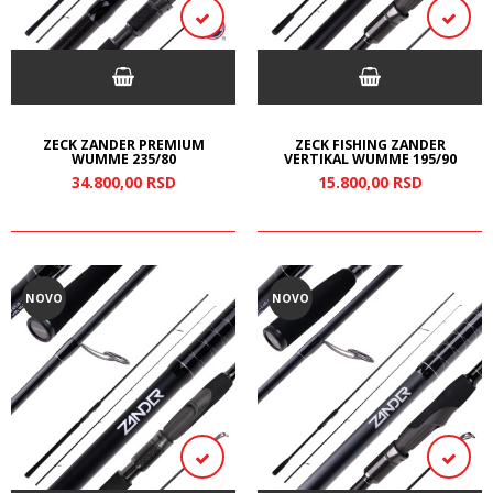
ZECK ZANDER PREMIUM
ZECK FISHING ZANDER
WUMME 235/80
VERTIKAL WUMME 195/90
34.800,
00
RSD
15.800,
00
RSD
NOVO
NOVO