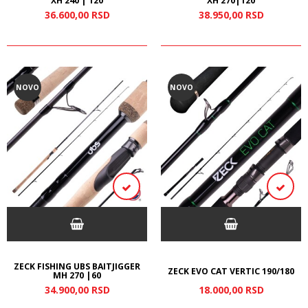
XH 240 | 120
XH 270|120
36.600,
00
RSD
38.950,
00
RSD
NOVO
NOVO
ZECK FISHING UBS BAITJIGGER
ZECK EVO CAT VERTIC 190/180
MH 270 |60
34.900,
00
RSD
18.000,
00
RSD