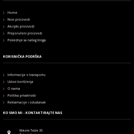
Home
Novi proizvodi
Akcijski proizvodi
Preporučeni proizvodi
Poslednje sa našeg bloga
KORISNIČKA PODRŠKA
Informacije o transportu
Uslovi korišćenja
O nama
Politika privatnosti
Reklamacije i odustanak
KO SMO MI - KONTAKTIRAJTE NAS
Nikole Tesle 35