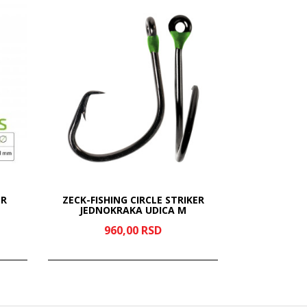
MR
ZECK-FISHING CIRCLE STRIKER
SOMOVSKA U
JEDNOKRAKA UDICA M
960,
00
RSD
72