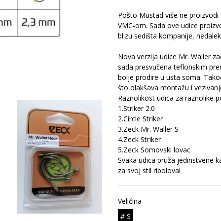
Pošto Mustad više ne proizvodi 
VMC-om. Sada ove udice proizvod
blizu sedišta kompanije, nedal
Nova verzija udice Mr. Waller za
sada presvučena teflonskim pre
bolje prodire u usta soma. Ta
što olakšava montažu i vezivanj
Raznolikost udica za raznolike 
1.
Striker 2.0
2.
Circle Striker
3.
Zeck Mr. Waller S
4.
Zeck Striker
5.
Zeck Somovski lovac
Svaka udica pruža jedinstvene kar
za svoj stil ribolova!
Veličina
# S