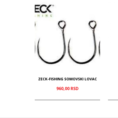
STRIKER 2.0
ZECK-FISHING SOMOVSKI LOVAC
SD
960,
00
RSD