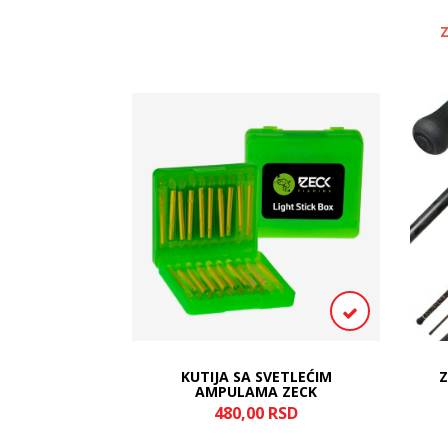
R – TEŠKA
KUTIJA SA SVETLEĆIM
Z
 | BLINKER
AMPULAMA ZECK
RSD
480,
00
RSD