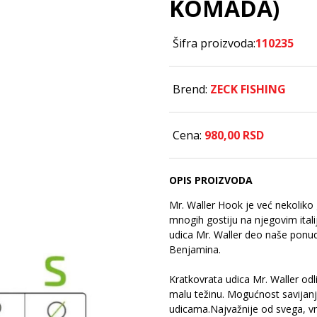
KOMADA)
Šifra proizvoda:
110235
Brend:
ZECK FISHING
Cena:
980,
00
RSD
OPIS PROIZVODA
Mr. Waller Hook je već nekoliko
mnogih gostiju na njegovim ita
udica Mr. Waller deo naše ponud
Benjamina.
Kratkovrata udica Mr. Waller o
malu težinu. Mogućnost savijan
udicama.Najvažnije od svega, vrh