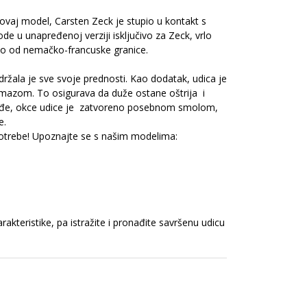
ovaj model, Carsten Zeck je stupio u kontakt s
e u unapređenoj verziji isključivo za Zeck, vrlo
eko od nemačko-francuske granice.
držala je sve svoje prednosti. Kao dodatak, udica je
mazom. To osigurava da duže ostane oštrija i
kođe, okce udice je zatvoreno posebnom smolom,
e.
potrebe! Upoznajte se s našim modelima:
akteristike, pa istražite i pronađite savršenu udicu