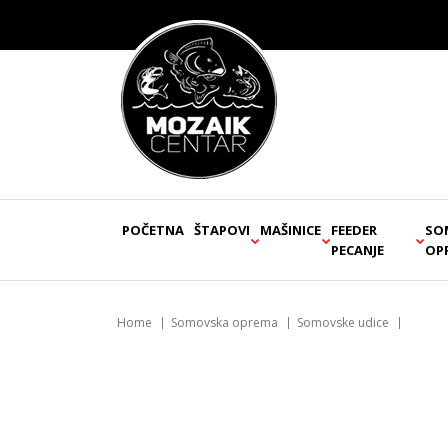
POČETNA
ŠTAPOVI
MAŠINICE
FEEDER
SO
PECANJE
OP
Home
Somovska oprema
Somovske udice