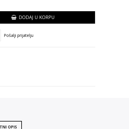
DODAJ U KORPU
Pošalji prijatelju
NI OPIS