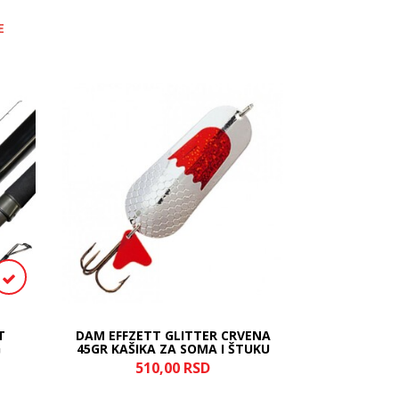
E
T
DAM EFFZETT GLITTER CRVENA
UDICA MET
G
45GR KAŠIKA ZA SOMA I ŠTUKU
510,
00
RSD
19