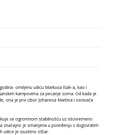
 godina omiljenu udicu Markusa Eule-a, kao i
lijanskim kampovima za pecanje soma. Od kada je
e, ona je prvi izbor Johanesa Martina i osnivača
dlikuje se ogromnom stabilnošću uz istovremeno
ja značajno je smanjena u poređenju s dugovratim
 udice je izuzetno oštar.