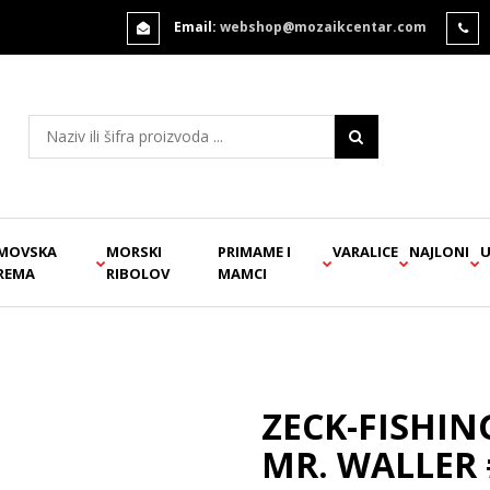
Email:
webshop@mozaikcentar.com
MOVSKA
MORSKI
PRIMAME I
VARALICE
NAJLONI
U
REMA
RIBOLOV
MAMCI
ZECK-FISHIN
MR. WALLER 