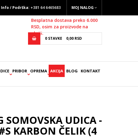
Info / Podrška:
+381 64 6465683
MOJ NALOG
Besplatna dostava preko 6.000
RSD, osim za proizvode na
akciji.
0
STAVKE
0,
00
RSD
DICE
PRIBOR
OPREMA
AKCIJA
BLOG
KONTAKT
G SOMOVSKA UDICA -
#S KARBON ČELIK (4