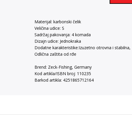
Materijal: karbonski čelik
Veličina udice: S
Sadržaj pakovanja: 4 komada
Dizajn udice: Jednokraka
Dodatne karakteristike:Izuzetno otrovna i stabilna,
Odlična zaštita od rđe
Brend: Zeck-Fishing, Germany
Kod artikla/ISBN broj: 110235
Barkod artikla: 4251865712164