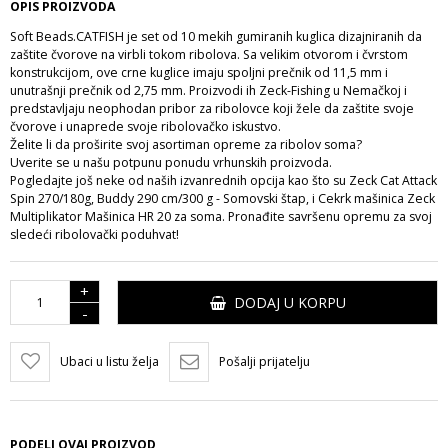
OPIS PROIZVODA
Soft Beads.CATFISH je set od 10 mekih gumiranih kuglica dizajniranih da
zaštite čvorove na virbli tokom ribolova. Sa velikim otvorom i čvrstom
konstrukcijom, ove crne kuglice imaju spoljni prečnik od 11,5 mm i
unutrašnji prečnik od 2,75 mm. Proizvodi ih Zeck-Fishing u Nemačkoj i
predstavljaju neophodan pribor za ribolovce koji žele da zaštite svoje
čvorove i unaprede svoje ribolovačko iskustvo.
Želite li da proširite svoj asortiman opreme za ribolov soma?
Uverite se u našu potpunu ponudu vrhunskih proizvoda.
Pogledajte još neke od naših izvanrednih opcija kao što su
Zeck Cat Attack
Spin 270/180g
,
Buddy 290 cm/300 g - Somovski štap,
i
Cekrk mašinica Zeck
Multiplikator Mašinica HR 20 za soma
. Pronađite savršenu opremu za svoj
sledeći ribolovački poduhvat!
+
DODAJ U KORPU
-
Ubaci u listu želja
Pošalji prijatelju
PODELI OVAJ PROIZVOD