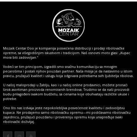
Mozaik Centar Doo je kompanija posvećena distribuciji i prodaji ribolovačke
opreme, sa višegodišnjim iskustvom i tradicijom. Naš osnovni moto glasi: „Kupac
mora biti zadovoljan.“
Vodeći se tim principom, izgradili smo snažnu komunikaciju sa mnogim
pecarošima i postali njihov pouzdan partner. Naša misija je da nastavimo u istom
pravcu, pružajući kvalitet i uslugu koja odgovara potrebama svih ljubitelja ribolova.
U našoj maloprodaji u Žablju, kao i u našoj online prodavnici, možete pronaći
širok asortiman proizvoda renomiranih brendova. Trudimo se da naši proizvodi
budu prilagođeni svakom budžetu, sa cenama koje obuhvataju različite ukuse i
potrebe.
Ono što nas izdvaja jeste nepokolebljiva posvećenost kvalitetu i zadovoljstvu
kupaca. Ne prodajemo samo ribolovačku opremu—mi podržavamo ribolovačku
zajednicu, pružajući pouzdanu i proverenju opremu koja unapređuje svaki
ribolovački doživljaj.
Više