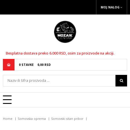
MOJ NALOG
Besplatna dostava preko 6.000 RSD, osim za proizvode na akciji.
0
STAVKE
0,
00
RSD
Home
Somovska oprema
Somovski sitan pribor