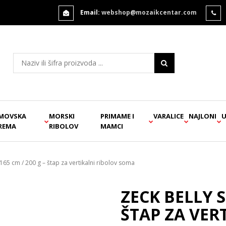
Email:
webshop@mozaikcentar.com
MOVSKA
MORSKI
PRIMAME I
VARALICE
NAJLONI
U
REMA
RIBOLOV
MAMCI
 165 cm / 200 g – štap za vertikalni ribolov soma
ZECK BELLY S
ŠTAP ZA VER