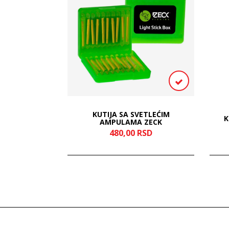
OVSKA UDICA
KUTIJA SA SVETLEĆIM
ZAIK CENTAR
K
AMPULAMA ZECK
DA)
RSD
480,
00
RSD