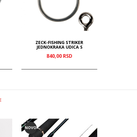
ZECK-FISHING STRIKER
UDICA SO
JEDNOKRAKA UDICA S
840,
00
RSD
22
E
NOVO