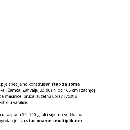
 g
je specijalno konstruisan
štap za soma
t-a
i čamca. Zahvaljujući dužini od 165 cm i zadnjoj
a mašinice, pruža izuzetnu upravljivost u
trolu varalice.
u rasponu 50–150 g, ali i sigurno vertikalno
ogodan je i za
stacionarne i multiplikator