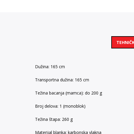
TEHNIČK
Dužina: 165 cm
Transportna dužina: 165 cm
Težina bacanja (mamca): do 200 g
Broj delova: 1 (monoblok)
Težina štapa: 260 g
Materijal blanka: karbonska vlakna