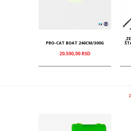
ZE
360 CM / 130
PRO-CAT BOAT 240CM/300G
ŠT
RSD
20.500,
00
RSD