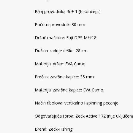
Broj provodnika: 6 + 1 (K koncept)
Početni provodnik: 30 mm
Držač mašinice: Fuji DPS M/#18
Dužina zadnje drške: 28 cm
Materijal drške: EVA Camo
Prečnik završne kapice: 35 mm
Materijal završne kapice: EVA Camo
Način ribolova: vertikalno i spinning pecanje
Odgovarajuća torba: Zeck Active 172 (nije uključen
Brend: Zeck-Fishing