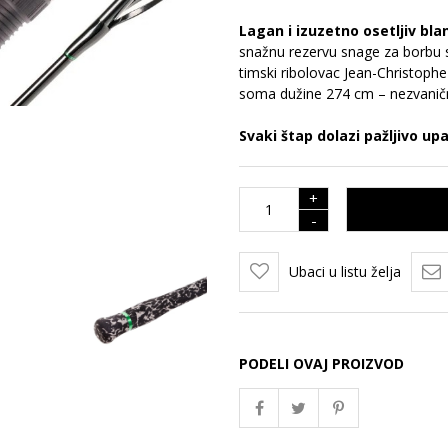
Lagan i izuzetno osetljiv bl
snažnu rezervu snage za borbu 
timski ribolovac Jean-Christop
soma dužine 274 cm – nezvanični
Svaki štap dolazi pažljivo up
+
-
Ubaci u listu želja
PODELI OVAJ PROIZVOD