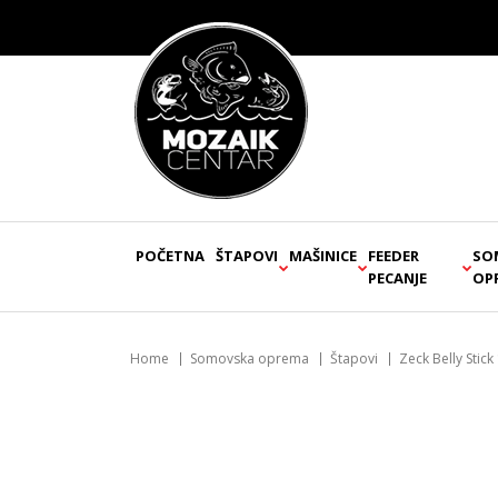
POČETNA
ŠTAPOVI
MAŠINICE
FEEDER
SO
PECANJE
OP
Home
Somovska oprema
Štapovi
Zeck Belly Stick