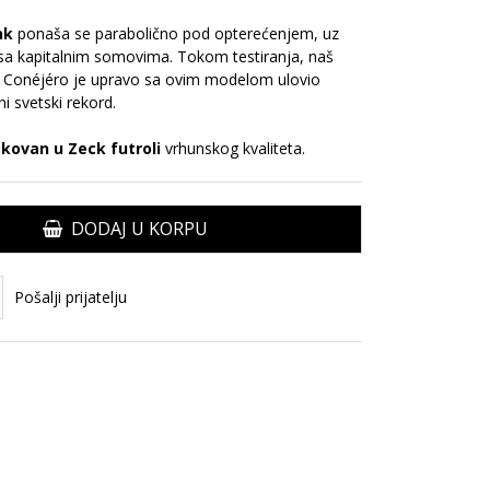
ank
ponaša se parabolično pod opterećenjem, uz
sa kapitalnim somovima. Tokom testiranja, naš
he Conéjéro je upravo sa ovim modelom ulovio
 svetski rekord.
akovan u Zeck futroli
vrhunskog kvaliteta.
DODAJ U KORPU
Pošalji prijatelju