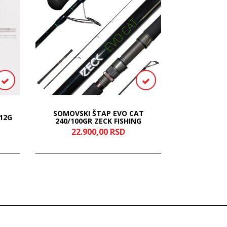
SOMOVSKI ŠTAP EVO CAT
 12G
TORBA Z
240/100GR ZECK FISHING
22.900,
00
RSD
1.9