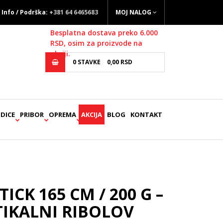
Info / Podrška:
+381 64 6465683
MOJ NALOG
Besplatna dostava preko 6.000
RSD, osim za proizvode na
akciji.
0
STAVKE
0,
00
RSD
DICE
PRIBOR
OPREMA
AKCIJA
BLOG
KONTAKT
TICK 165 CM / 200 G –
TIKALNI RIBOLOV