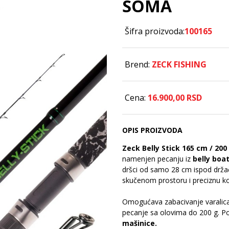
SOMA
Šifra proizvoda:
100165
Brend:
ZECK FISHING
Cena:
16.900,
00
RSD
OPIS PROIZVODA
Zeck Belly Stick 165 cm / 200
namenjen pecanju iz
belly boa
dršci od samo 28 cm ispod držač
skučenom prostoru i preciznu kon
Omogućava zabacivanje varalica 
pecanje sa olovima do 200 g. P
mašinice.