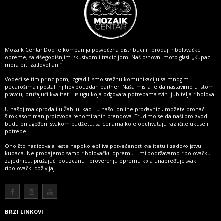
Mozaik Centar Doo je kompanija posvećena distribuciji i prodaji ribolovačke
opreme, sa višegodišnjim iskustvom i tradicijom. Naš osnovni moto glasi: „Kupac
mora biti zadovoljan.“
Vodeći se tim principom, izgradili smo snažnu komunikaciju sa mnogim
pecarošima i postali njihov pouzdan partner. Naša misija je da nastavimo u istom
pravcu, pružajući kvalitet i uslugu koja odgovara potrebama svih ljubitelja ribolova.
U našoj maloprodaji u Žablju, kao i u našoj online prodavnici, možete pronaći
širok asortiman proizvoda renomiranih brendova. Trudimo se da naši proizvodi
budu prilagođeni svakom budžetu, sa cenama koje obuhvataju različite ukuse i
potrebe.
Ono što nas izdvaja jeste nepokolebljiva posvećenost kvalitetu i zadovoljstvu
kupaca. Ne prodajemo samo ribolovačku opremu—mi podržavamo ribolovačku
zajednicu, pružajući pouzdanu i proverenju opremu koja unapređuje svaki
ribolovački doživljaj.
Više
BRZI LINKOVI