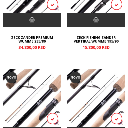
ZECK ZANDER PREMIUM
ZECK FISHING ZANDER
WUMME 235/80
VERTIKAL WUMME 195/90
34.800,
00
RSD
15.800,
00
RSD
NOVO
NOVO