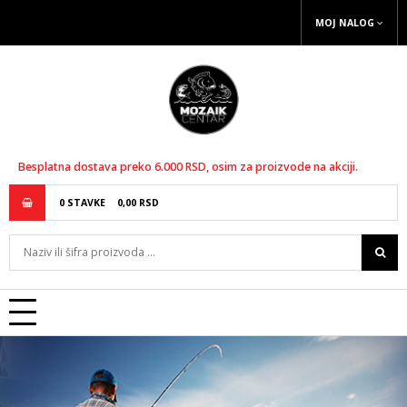
MOJ NALOG
Besplatna dostava preko 6.000 RSD, osim za proizvode na akciji.
0
STAVKE
0,
00
RSD