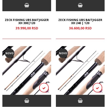
ZECK FISHING UBS BAITJIGGER
ZECK FISHING UBS BAITJIGGER
XH 300|120
XH 240 | 120
39.990,
00
RSD
36.600,
00
RSD
NOVO
NOVO