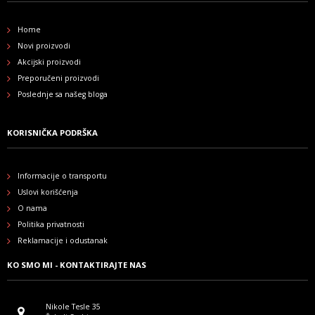
Home
Novi proizvodi
Akcijski proizvodi
Preporučeni proizvodi
Poslednje sa našeg bloga
KORISNIČKA PODRŠKA
Informacije o transportu
Uslovi korišćenja
O nama
Politika privatnosti
Reklamacije i odustanak
KO SMO MI - KONTAKTIRAJTE NAS
Nikole Tesle 35