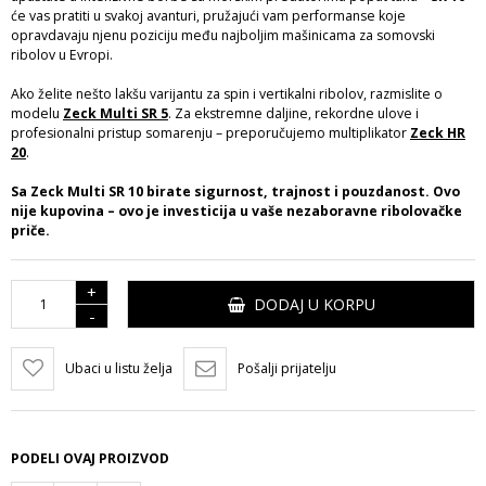
će vas pratiti u svakoj avanturi, pružajući vam performanse koje
opravdavaju njenu poziciju među najboljim mašinicama za somovski
ribolov u Evropi.
Ako želite nešto lakšu varijantu za spin i vertikalni ribolov, razmislite o
modelu
Zeck Multi SR 5
. Za ekstremne daljine, rekordne ulove i
profesionalni pristup somarenju – preporučujemo multiplikator
Zeck HR
20
.
Sa Zeck Multi SR 10 birate sigurnost, trajnost i pouzdanost. Ovo
nije kupovina – ovo je investicija u vaše nezaboravne ribolovačke
priče.
+
DODAJ U KORPU
-
Ubaci u listu želja
Pošalji prijatelju
PODELI OVAJ PROIZVOD