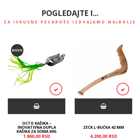
POGLEDAJTE I...
ZA ISKUSNE PECAROŠE IZDVAJAMO NAJBOLJE
NOVO
OCTO KAŠIKA –
INOVATIVNA DUPLA
ZECK L-BUĆKA 42 MM
KAŠIKA ZA SOMA 60G
1.860,
00
RSD
4.200,
00
RSD