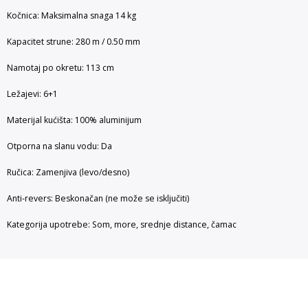
Kočnica: Maksimalna snaga 14 kg
Kapacitet strune: 280 m / 0.50 mm
Namotaj po okretu: 113 cm
Ležajevi: 6+1
Materijal kućišta: 100% aluminijum
Otporna na slanu vodu: Da
Ručica: Zamenjiva (levo/desno)
Anti-revers: Beskonačan (ne može se isključiti)
Kategorija upotrebe: Som, more, srednje distance, čamac