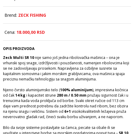
Brend:
ZECK FISHING
Cena:
18.000,
00
RSD
OPIS PROIZVODA
Zeck Multi SR 10
nije samo još jedna ribolovačka mašinica – ona je
vrhunski spoj snage, izdržljivosti i pouzdanosti, namenjen ribolovcima koji
se ne zadovoljavaju prosekom. Napravljena za ozbiljne susrete sa
kapitalnim somovima i jakim morskim grabljivicama, ova mašinica spaja
preciznu nemačku tehnologiju sa snagom aluminijuma.
Njeno čvrsto aluminijumsko telo (
100% aluminijum
), impresivna kočnica
od čak
14 kg
i kapacitet strune
280 m / 0.50 mm
pružaju sigurnost čak i u
trenucima kada voda proključa od borbe. Svaki okret ručice od 113 cm
daje vam prednost potrebnu da zadržite kontrolu nad ribom, bez obzira
na njenu snagu i veličinu. Sistem od
6+1
visokokvalitetnih ležajeva pruža
neverovatno gladak rad, čineći svaku borbu uživanjem, a ne naporom.
Bilo da svoje sisteme postavljate sa čamca, pecate sa obale ili se
upuštate u intenzivne borbe sa morskim predatorima poput tuna –
SR 10