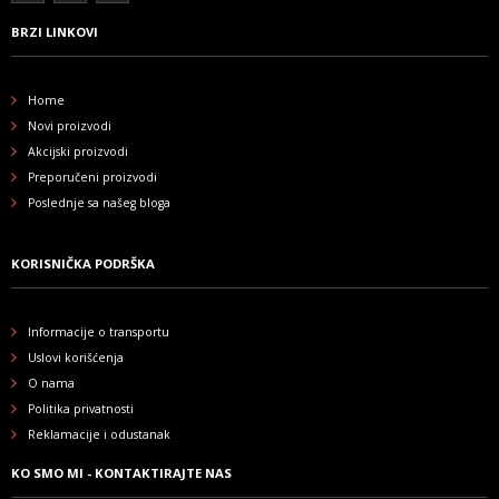
BRZI LINKOVI
Home
Novi proizvodi
Akcijski proizvodi
Preporučeni proizvodi
Poslednje sa našeg bloga
KORISNIČKA PODRŠKA
Informacije o transportu
Uslovi korišćenja
O nama
Politika privatnosti
Reklamacije i odustanak
KO SMO MI - KONTAKTIRAJTE NAS