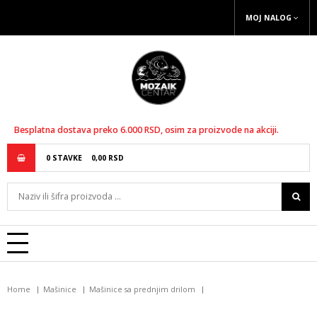
MOJ NALOG
Besplatna dostava preko 6.000 RSD, osim za proizvode na akciji.
0
STAVKE
0,
00
RSD
Home
Mašinice
Mašinice sa prednjim drilom