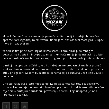
Mozaik Centar Doo je kompanija posvećena distribuciji i prodaji ribolovačke
opreme, sa višegodišnjim iskustvom i tradicijom. Naš osnovni moto glasi: „Kupac
mora biti zadovoljan.“
Vodeći se tim principom, izgradili smo snažnu komunikaciju sa mnogim
pecarošima i postali njihov pouzdan partner. Naša misija je da nastavimo u istom
pravcu, pružajući kvalitet i uslugu koja odgovara potrebama svih ljubitelja ribolova.
U našoj maloprodaji u Žablju, kao i u našoj online prodavnici, možete pronaći
širok asortiman proizvoda renomiranih brendova. Trudimo se da naši proizvodi
budu prilagođeni svakom budžetu, sa cenama koje obuhvataju različite ukuse i
potrebe.
Ono što nas izdvaja jeste nepokolebljiva posvećenost kvalitetu i zadovoljstvu
kupaca. Ne prodajemo samo ribolovačku opremu—mi podržavamo ribolovačku
zajednicu, pružajući pouzdanu i proverenju opremu koja unapređuje svaki
ribolovački doživljaj.
Više