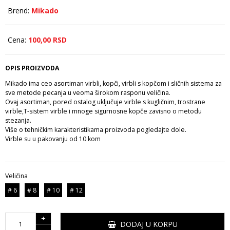
Brend:
Mikado
Cena:
100,
00
RSD
OPIS PROIZVODA
Mikado ima ceo asortiman virbli, kopči, virbli s kopčom i sličnih sistema za
sve metode pecanja u veoma širokom rasponu veličina.
Ovaj asortiman, pored ostalog uključuje virble s kugličnim, trostrane
virble,T-sistem virble i mnoge sigurnosne kopče zavisno o metodu
stezanja.
Više o tehničkim karakteristikama proizvoda pogledajte dole.
Virble su u pakovanju od 10 kom
Veličina
# 6
# 8
# 10
# 12
+
DODAJ U KORPU
-