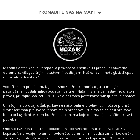
PRONAĐITE NAS NA MAPI
Mozaik Centar Doo je kompanija posvećena distribuciji i prodaji ribolovačke
opreme, sa višegodišnjim iskustvom i tradicijom. Naš osnovni moto glasi: „Kupac
mora biti zadovoljan.“
Vodeći se tim principom, izgradili smo snažnu komunikaciju sa mnogim
pecarošima i postali njihov pouzdan partner. Naša misija je da nastavimo u istom
pravcu, pružajući kvalitet i uslugu koja odgovara potrebama svih ljubitelja ribolova.
U našoj maloprodaji u Žablju, kao i u našoj online prodavnici, možete pronaći
širok asortiman proizvoda renomiranih brendova. Trudimo se da naši proizvodi
budu prilagođeni svakom budžetu, sa cenama koje obuhvataju različite ukuse i
potrebe.
Ono što nas izdvaja jeste nepokolebljiva posvećenost kvalitetu i zadovoljstvu
kupaca. Ne prodajemo samo ribolovačku opremu—mi podržavamo ribolovačku
zajednicu, pružajući pouzdanu i proverenju opremu koja unapređuje svaki