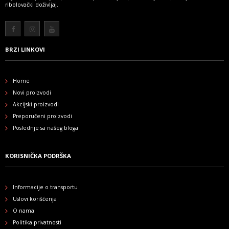
ribolovački doživljaj.
Više
BRZI LINKOVI
Home
Novi proizvodi
Akcijski proizvodi
Preporučeni proizvodi
Poslednje sa našeg bloga
KORISNIČKA PODRŠKA
Informacije o transportu
Uslovi korišćenja
O nama
Politika privatnosti