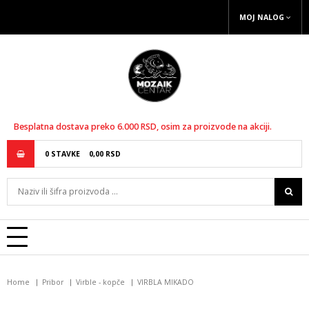
MOJ NALOG
Besplatna dostava preko 6.000 RSD, osim za proizvode na akciji.
0
STAVKE
0,
00
RSD
Home
Pribor
Virble - kopče
VIRBLA MIKADO