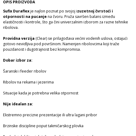
OPIS PROIZVODA
Sufix Duraflex
je najlon poznat po svojoj i
zuzetnoj čvrstoći i
otpornosti na pucanje
na čvoru. Pruža savršen balans između
elastičnosti i kontrole, što ga čini univerzalnim izborom za razne tehnike
ribolova.
Providna verzija
(Clear) se prilagođava većini vodenih uslova, ostajući
gotovo nevidljiva pod površinom. Namenjen ribolovcima koji traže
pouzdanost i dugotrajnost bez kompromisa.
Dobar izbor za:
Šaranski i feeder ribolov
Ribolov na rekama i jezerima
Situacije kada je potrebna velika otpornost
Nije idealan za:
Ekstremno precizne prezentacije ili ultra lagani pribor
Brzinske discipline poput takmičarskog plovka