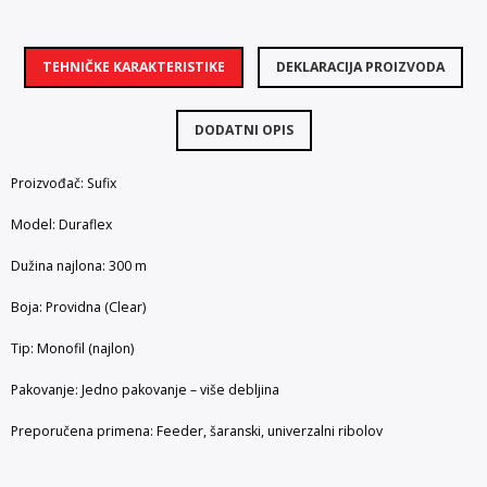
TEHNIČKE KARAKTERISTIKE
DEKLARACIJA PROIZVODA
DODATNI OPIS
Proizvođač: Sufix
Model: Duraflex
Dužina najlona: 300 m
Boja: Providna (Clear)
Tip: Monofil (najlon)
Pakovanje: Jedno pakovanje – više debljina
Preporučena primena: Feeder, šaranski, univerzalni ribolov