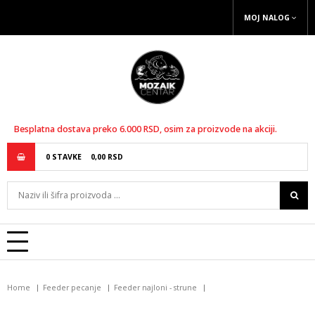
MOJ NALOG
Besplatna dostava preko 6.000 RSD, osim za proizvode na akciji.
0
STAVKE
0,
00
RSD
Home
Feeder pecanje
Feeder najloni - strune