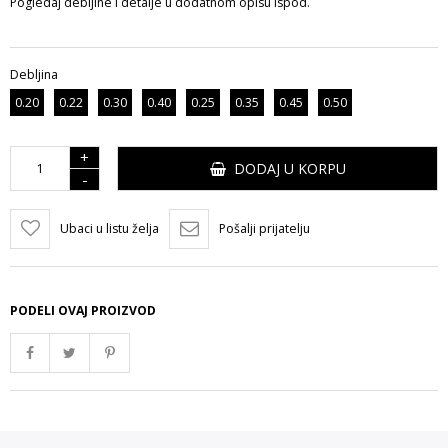
Pogledaj debljine i detalje u dodatnom opisu ispod.
Debljina
0.20
0.22
0.30
0.40
0.25
0.35
0.45
0.50
+
DODAJ U KORPU
-
Ubaci u listu želja
Pošalji prijatelju
PODELI OVAJ PROIZVOD