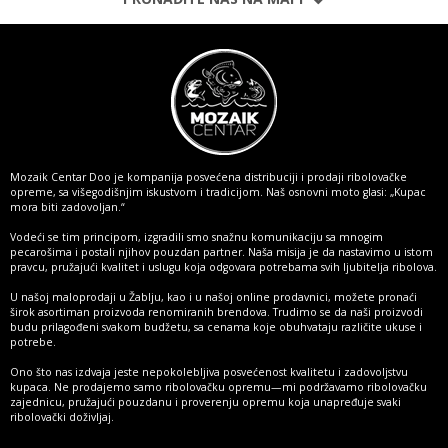
Mozaik Centar Doo je kompanija posvećena distribuciji i prodaji ribolovačke
opreme, sa višegodišnjim iskustvom i tradicijom. Naš osnovni moto glasi: „Kupac
mora biti zadovoljan.“
Vodeći se tim principom, izgradili smo snažnu komunikaciju sa mnogim
pecarošima i postali njihov pouzdan partner. Naša misija je da nastavimo u istom
pravcu, pružajući kvalitet i uslugu koja odgovara potrebama svih ljubitelja ribolova.
U našoj maloprodaji u Žablju, kao i u našoj online prodavnici, možete pronaći
širok asortiman proizvoda renomiranih brendova. Trudimo se da naši proizvodi
budu prilagođeni svakom budžetu, sa cenama koje obuhvataju različite ukuse i
potrebe.
Ono što nas izdvaja jeste nepokolebljiva posvećenost kvalitetu i zadovoljstvu
kupaca. Ne prodajemo samo ribolovačku opremu—mi podržavamo ribolovačku
zajednicu, pružajući pouzdanu i proverenju opremu koja unapređuje svaki
ribolovački doživljaj.
Više