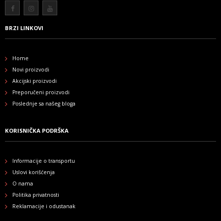
BRZI LINKOVI
Home
Novi proizvodi
Akcijski proizvodi
Preporučeni proizvodi
Poslednje sa našeg bloga
KORISNIČKA PODRŠKA
Informacije o transportu
Uslovi korišćenja
O nama
Politika privatnosti
Reklamacije i odustanak