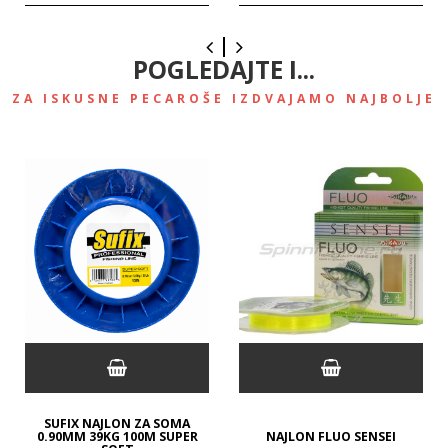
POGLEDAJTE I...
ZA ISKUSNE PECAROŠE IZDVAJAMO NAJBOLJE
SUFIX NAJLON ZA SOMA
0.90MM 39KG 100M SUPER
NAJLON FLUO SENSEI