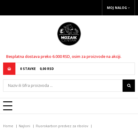
MOJ NALOG
Besplatna dostava preko 6.000 RSD, osim za proizvode na akciji.
0
STAVKE
0,
00
RSD
Home
Najloni
Fluorokarbon predvez za ribolov