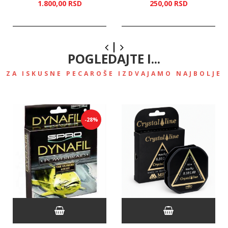
1.800,
00
RSD
250,
00
RSD
POGLEDAJTE I...
ZA ISKUSNE PECAROŠE IZDVAJAMO NAJBOLJE
-28%