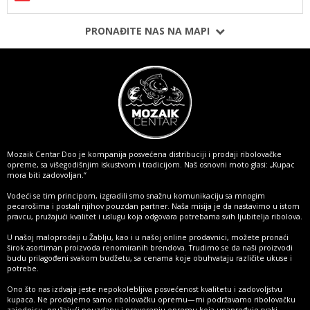
PRONAĐITE NAS NA MAPI
Mozaik Centar Doo je kompanija posvećena distribuciji i prodaji ribolovačke
opreme, sa višegodišnjim iskustvom i tradicijom. Naš osnovni moto glasi: „Kupac
mora biti zadovoljan.“
Vodeći se tim principom, izgradili smo snažnu komunikaciju sa mnogim
pecarošima i postali njihov pouzdan partner. Naša misija je da nastavimo u istom
pravcu, pružajući kvalitet i uslugu koja odgovara potrebama svih ljubitelja ribolova.
U našoj maloprodaji u Žablju, kao i u našoj online prodavnici, možete pronaći
širok asortiman proizvoda renomiranih brendova. Trudimo se da naši proizvodi
budu prilagođeni svakom budžetu, sa cenama koje obuhvataju različite ukuse i
potrebe.
Ono što nas izdvaja jeste nepokolebljiva posvećenost kvalitetu i zadovoljstvu
kupaca. Ne prodajemo samo ribolovačku opremu—mi podržavamo ribolovačku