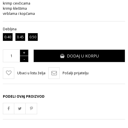
krimp cevčicama
krimp kleštima
virblama i kopčama
Debljina
0.40
0.45
0.50
+
DODAJ U KORPU
-
Ubaci u listu želja
Pošalji prijatelju
PODELI OVAJ PROIZVOD