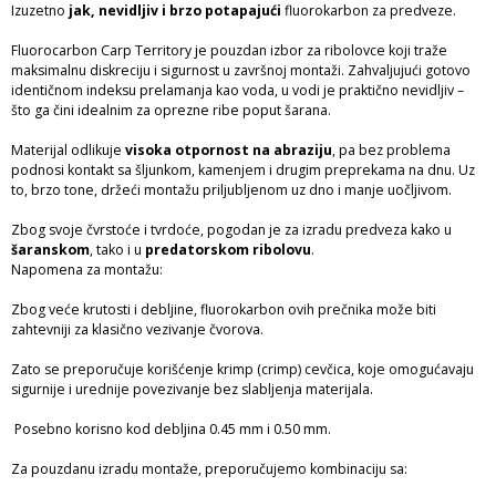
Izuzetno
jak, nevidljiv i brzo potapajući
fluorokarbon za predveze.
Fluorocarbon Carp Territory je pouzdan izbor za ribolovce koji traže
maksimalnu diskreciju i sigurnost u završnoj montaži. Zahvaljujući gotovo
identičnom indeksu prelamanja kao voda, u vodi je praktično nevidljiv –
što ga čini idealnim za oprezne ribe poput šarana.
Materijal odlikuje
visoka otpornost na abraziju
, pa bez problema
podnosi kontakt sa šljunkom, kamenjem i drugim preprekama na dnu. Uz
to, brzo tone, držeći montažu priljubljenom uz dno i manje uočljivom.
Zbog svoje čvrstoće i tvrdoće, pogodan je za izradu predveza kako u
šaranskom
, tako i u
predatorskom ribolovu
.
Napomena za montažu:
Zbog veće krutosti i debljine, fluorokarbon ovih prečnika može biti
zahtevniji za klasično vezivanje čvorova.
Zato se preporučuje korišćenje krimp (crimp) cevčica, koje omogućavaju
sigurnije i urednije povezivanje bez slabljenja materijala.
Posebno korisno kod debljina 0.45 mm i 0.50 mm.
Za pouzdanu izradu montaže, preporučujemo kombinaciju sa: