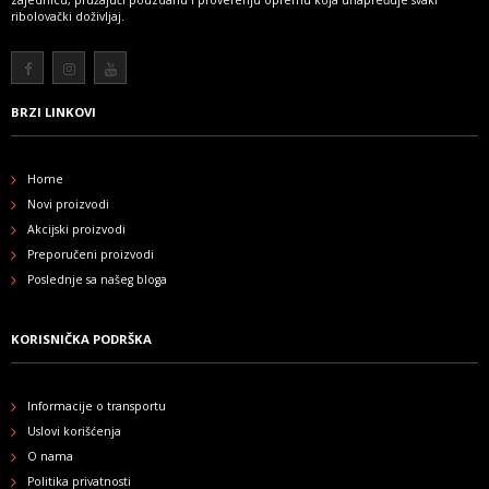
zajednicu, pružajući pouzdanu i proverenju opremu koja unapređuje svaki
ribolovački doživljaj.
Više
BRZI LINKOVI
Home
Novi proizvodi
Akcijski proizvodi
Preporučeni proizvodi
Poslednje sa našeg bloga
KORISNIČKA PODRŠKA
Informacije o transportu
Uslovi korišćenja
O nama
Politika privatnosti