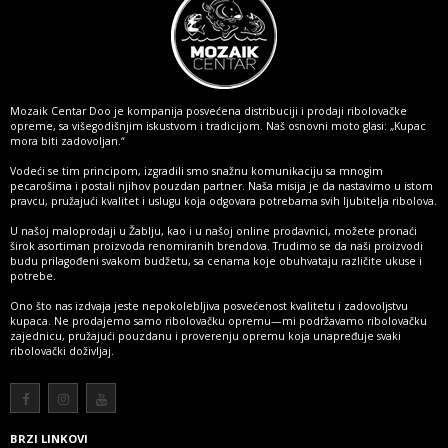
Mozaik Centar Doo je kompanija posvećena distribuciji i prodaji ribolovačke
opreme, sa višegodišnjim iskustvom i tradicijom. Naš osnovni moto glasi: „Kupac
mora biti zadovoljan.“
Vodeći se tim principom, izgradili smo snažnu komunikaciju sa mnogim
pecarošima i postali njihov pouzdan partner. Naša misija je da nastavimo u istom
pravcu, pružajući kvalitet i uslugu koja odgovara potrebama svih ljubitelja ribolova.
U našoj maloprodaji u Žablju, kao i u našoj online prodavnici, možete pronaći
širok asortiman proizvoda renomiranih brendova. Trudimo se da naši proizvodi
budu prilagođeni svakom budžetu, sa cenama koje obuhvataju različite ukuse i
potrebe.
Ono što nas izdvaja jeste nepokolebljiva posvećenost kvalitetu i zadovoljstvu
kupaca. Ne prodajemo samo ribolovačku opremu—mi podržavamo ribolovačku
zajednicu, pružajući pouzdanu i proverenju opremu koja unapređuje svaki
ribolovački doživljaj.
Više
BRZI LINKOVI