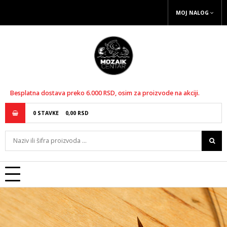
MOJ NALOG
Besplatna dostava preko 6.000 RSD, osim za proizvode na akciji.
0
STAVKE
0,
00
RSD