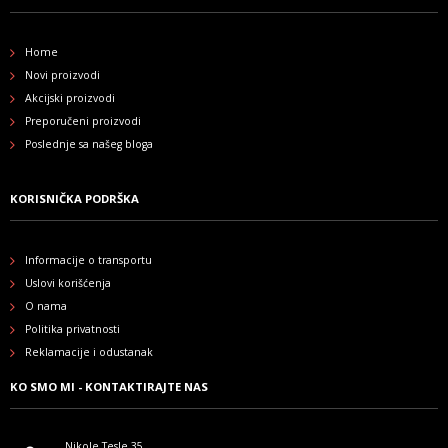
Home
Novi proizvodi
Akcijski proizvodi
Preporučeni proizvodi
Poslednje sa našeg bloga
KORISNIČKA PODRŠKA
Informacije o transportu
Uslovi korišćenja
O nama
Politika privatnosti
Reklamacije i odustanak
KO SMO MI - KONTAKTIRAJTE NAS
Nikole Tesle 35