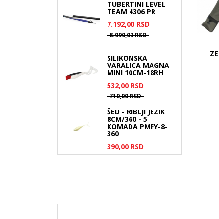
TUBERTINI LEVEL
TEAM 4306 PR
7.192,
00
RSD
8.990,
00
RSD
ZE
SILIKONSKA
VARALICA MAGNA
MINI 10CM-18RH
532,
00
RSD
710,
00
RSD
ŠED - RIBLJI JEZIK
8CM/360 - 5
KOMADA PMFY-8-
360
390,
00
RSD
540,
00
RSD
SPRO DYNAFIL
POWERBRAID
IZDRŽLJIVA STRUNA
0,40 MM
2.999,
00
RSD
4.120,
00
RSD