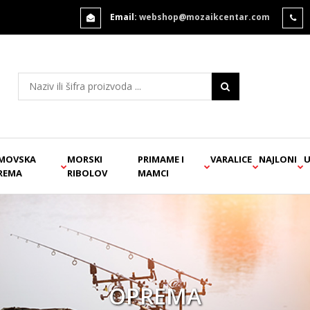
Email:
webshop@mozaikcentar.com
MOVSKA
MORSKI
PRIMAME I
VARALICE
NAJLONI
U
REMA
RIBOLOV
MAMCI
OPREMA