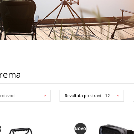
rema
O
NOVO