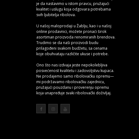
je da nastavimo u istom pravcu, pružajući
kvalitet i uslugu koja odgovara potrebama
svih ljubitelja ribolova.
U našoj maloprodaji u Žablju, kao i u našoj
online prodavnici, možete pronaći širok
asortiman proizvoda renomiranih brendova.
Trudimo se da naši proizvodi budu
prilagođeni svakom budžetu, sa cenama
koje obuhvataju različite ukuse i potrebe.
Ono što nas izdvaja jeste nepokolebljiva
posvećenost kvalitetu i zadovoljstvu kupaca.
Ne prodajemo samo ribolovačku opremu—
mi podržavamo ribolovačku zajednicu,
pružajući pouzdanu i proverenju opremu
koja unapređuje svaki ribolovački doživljaj.
Više