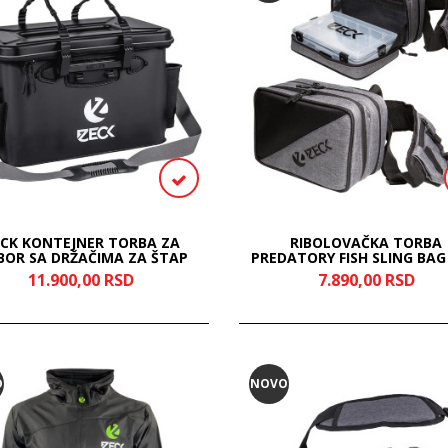
ECK KONTEJNER TORBA ZA
RIBOLOVAČKA TORBA
BOR SA DRŽAČIMA ZA ŠTAP
PREDATORY FISH SLING BAG
11.900,
00
RSD
7.890,
00
RSD
O
NOVO