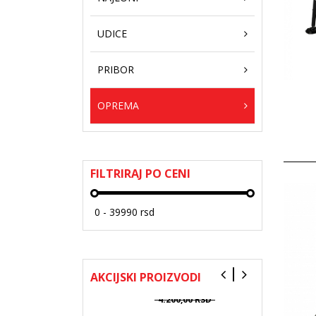
UDICE
PRIBOR
ŠED - RIBLJI JEZIK
8CM/360 - 5
KOMADA PMFY-8-
360
OPREMA
390,
00
RSD
540,
00
RSD
SPRO DYNAFIL
POWERBRAID
FILTRIRAJ PO CENI
IZDRŽLJIVA STRUNA
0,40 MM
2.999,
00
RSD
4.120,
00
RSD
ZECK L-CLONK
BUĆKA ZA SOMA
22MM
AKCIJSKI PROIZVODI
3.360,
00
RSD
4.200,
00
RSD