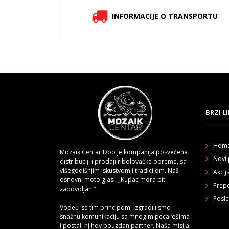
ZECK L-CLONK
INFORMACIJE O TRANSPORTU
BUĆKA ZA SOMA
22MM
3.360,
00
RSD
4.200,
00
RSD
TUBERTINI LEVEL
TEAM 4306 PR
7.192,
00
RSD
8.990,
00
RSD
BRZI L
SILIKONSKA
VARALICA MAGNA
MINI 10CM-18RH
Hom
Mozaik Centar Doo je kompanija posvećena
532,
00
RSD
Novi 
distribuciji i prodaji ribolovačke opreme, sa
710,
00
RSD
višegodišnjim iskustvom i tradicijom. Naš
Akcij
osnovni moto glasi: „Kupac mora biti
ŠED - RIBLJI JEZIK
Prepo
8CM/360 - 5
zadovoljan.“
KOMADA PMFY-8-
Posle
360
Vodeći se tim principom, izgradili smo
snažnu komunikaciju sa mnogim pecarošima
390,
00
RSD
i postali njihov pouzdan partner. Naša misija
540,
00
RSD