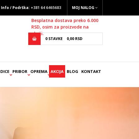
Info / Podrška:
+381 64 6465683
MOJ NALOG
Besplatna dostava preko 6.000
RSD, osim za proizvode na
akciji.
0
STAVKE
0,
00
RSD
DICE
PRIBOR
OPREMA
AKCIJA
BLOG
KONTAKT