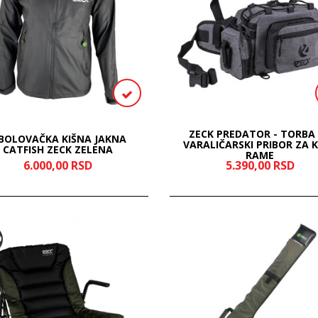
ZECK PREDATOR - TORBA
IBOLOVAČKA KIŠNA JAKNA
VARALIČARSKI PRIBOR ZA K
CATFISH ZECK ZELENA
RAME
6.000,
00
RSD
5.390,
00
RSD
O