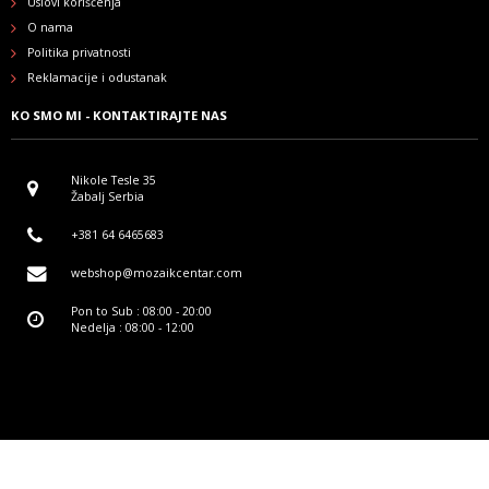
Uslovi korišćenja
O nama
Politika privatnosti
Reklamacije i odustanak
KO SMO MI - KONTAKTIRAJTE NAS
Nikole Tesle 35
Žabalj Serbia
+381 64 6465683
webshop@mozaikcentar.com
Pon to Sub : 08:00 - 20:00
Nedelja : 08:00 - 12:00
Kreirano sa
by
*nbgcommerce
© 2020 Mozaik Centar - Sva prava zadržana.