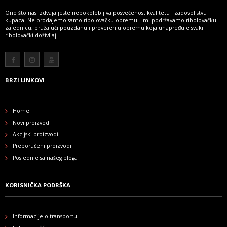
Ono što nas izdvaja jeste nepokolebljiva posvećenost kvalitetu i zadovoljstvu
kupaca. Ne prodajemo samo ribolovačku opremu—mi podržavamo ribolovačku
zajednicu, pružajući pouzdanu i proverenju opremu koja unapređuje svaki
ribolovački doživljaj.
Više
BRZI LINKOVI
Home
Novi proizvodi
Akcijski proizvodi
Preporučeni proizvodi
Poslednje sa našeg bloga
KORISNIČKA PODRŠKA
Informacije o transportu