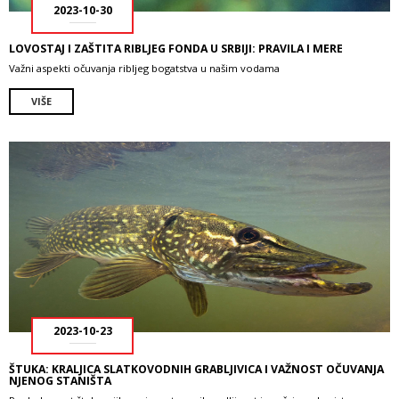
2023-10-30
LOVOSTAJ I ZAŠTITA RIBLJEG FONDA U SRBIJI: PRAVILA I MERE
Važni aspekti očuvanja ribljeg bogatstva u našim vodama
VIŠE
2023-10-23
ŠTUKA: KRALJICA SLATKOVODNIH GRABLJIVICA I VAŽNOST OČUVANJA
NJENOG STANIŠTA