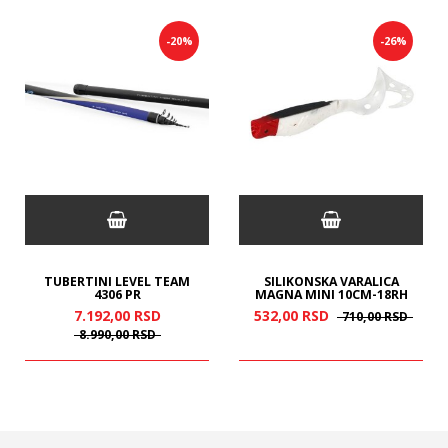
-20%
-26%
TUBERTINI LEVEL TEAM
SILIKONSKA VARALICA
4306 PR
MAGNA MINI 10CM-18RH
7.192,
00
RSD
532,
00
RSD
710,
00
RSD
8.990,
00
RSD