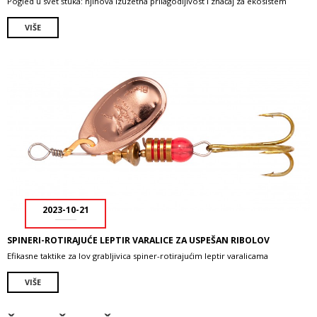
Pogled u svet štuka: njihova izuzetna prilagodljivost i značaj za ekosistem
VIŠE
2023-10-21
SPINERI-ROTIRAJUĆE LEPTIR VARALICE ZA USPEŠAN RIBOLOV
Efikasne taktike za lov grabljivica spiner-rotirajućim leptir varalicama
VIŠE