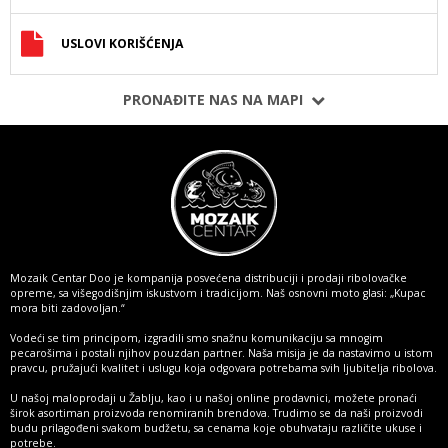
USLOVI KORIŠĆENJA
PRONAĐITE NAS NA MAPI
Mozaik Centar Doo je kompanija posvećena distribuciji i prodaji ribolovačke
opreme, sa višegodišnjim iskustvom i tradicijom. Naš osnovni moto glasi: „Kupac
mora biti zadovoljan.“
Vodeći se tim principom, izgradili smo snažnu komunikaciju sa mnogim
pecarošima i postali njihov pouzdan partner. Naša misija je da nastavimo u istom
pravcu, pružajući kvalitet i uslugu koja odgovara potrebama svih ljubitelja ribolova.
U našoj maloprodaji u Žablju, kao i u našoj online prodavnici, možete pronaći
širok asortiman proizvoda renomiranih brendova. Trudimo se da naši proizvodi
budu prilagođeni svakom budžetu, sa cenama koje obuhvataju različite ukuse i
potrebe.