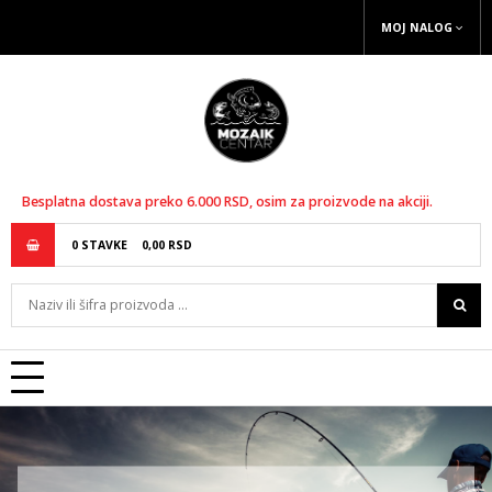
MOJ NALOG
Besplatna dostava preko 6.000 RSD, osim za proizvode na akciji.
0
STAVKE
0,
00
RSD